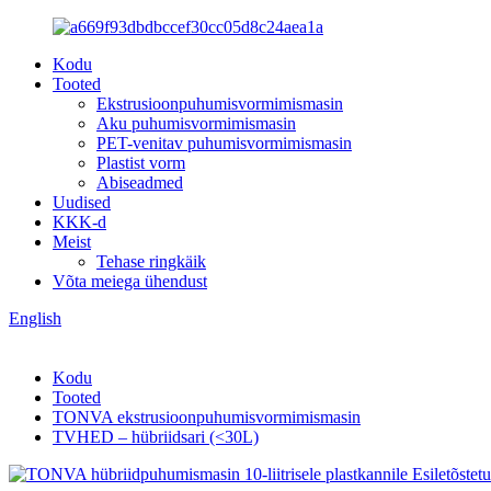
Kodu
Tooted
Ekstrusioonpuhumisvormimismasin
Aku puhumisvormimismasin
PET-venitav puhumisvormimismasin
Plastist vorm
Abiseadmed
Uudised
KKK-d
Meist
Tehase ringkäik
Võta meiega ühendust
English
Kodu
Tooted
TONVA ekstrusioonpuhumisvormimismasin
TVHED – hübriidsari (<30L)