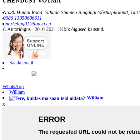
ÜHENDUST VÕTMA
No.30 Huihai Road, Yuhuan Shamen Bingangi tööstuspiirkond, Taiz
0086 13058686611
marketing01@tonva.cn
© Autoriõigus - 2010-2021 : Kõik õigused kaitstud.
Saada email
WhatsApp
William
William
x