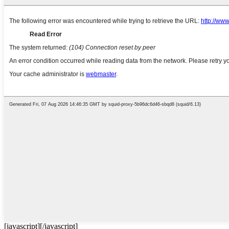
[javascript]
[/javascript]