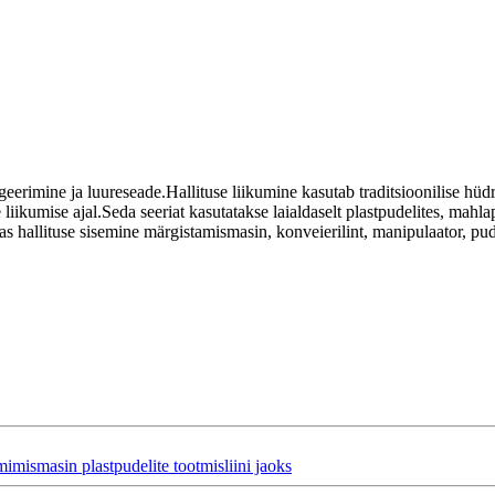
mine ja luureseade.Hallituse liikumine kasutab traditsioonilise hüdrau
liikumise ajal.Seda seeriat kasutatakse laialdaselt plastpudelites, mahla
allituse sisemine märgistamismasin, konveierilint, manipulaator, pudel
smasin plastpudelite tootmisliini jaoks