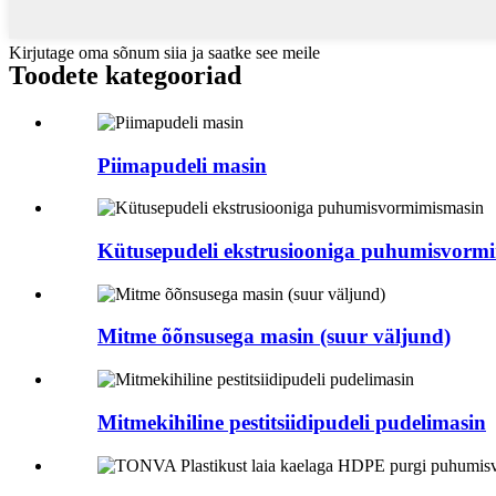
Kirjutage oma sõnum siia ja saatke see meile
Toodete kategooriad
Piimapudeli masin
Kütusepudeli ekstrusiooniga puhumisvorm
Mitme õõnsusega masin (suur väljund)
Mitmekihiline pestitsiidipudeli pudelimasin