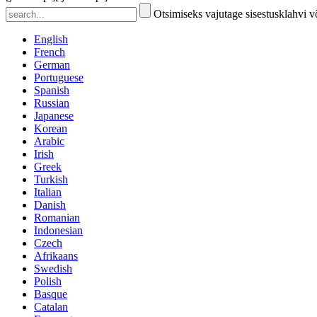
Otsimiseks vajutage sisestusklahvi 
English
French
German
Portuguese
Spanish
Russian
Japanese
Korean
Arabic
Irish
Greek
Turkish
Italian
Danish
Romanian
Indonesian
Czech
Afrikaans
Swedish
Polish
Basque
Catalan