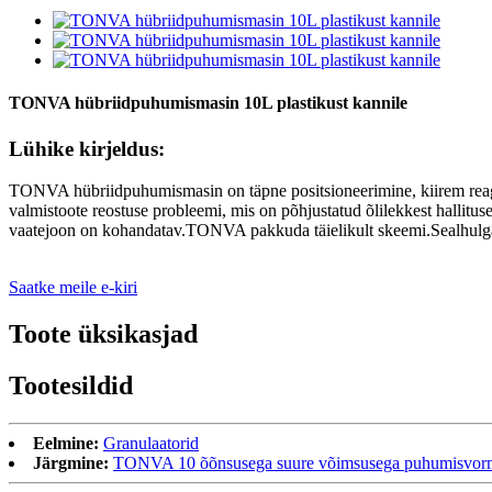
TONVA hübriidpuhumismasin 10L plastikust kannile
Lühike kirjeldus:
TONVA hübriidpuhumismasin on täpne positsioneerimine, kiirem reageeri
valmistoote reostuse probleemi, mis on põhjustatud õlilekkest hallituse 
vaatejoon on kohandatav.TONVA pakkuda täielikult skeemi.Sealhulgas h
Saatke meile e-kiri
Toote üksikasjad
Tootesildid
Eelmine:
Granulaatorid
Järgmine:
TONVA 10 õõnsusega suure võimsusega puhumisvormimi