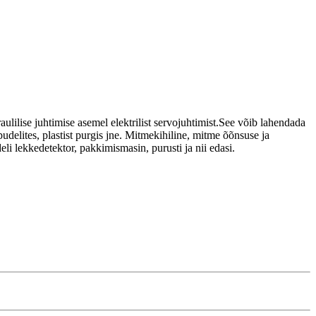
lilise juhtimise asemel elektrilist servojuhtimist.See võib lahendada
pudelites, plastist purgis jne. Mitmekihiline, mitme õõnsuse ja
i lekkedetektor, pakkimismasin, purusti ja nii edasi.