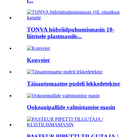
f...
TONVA hübriidpuhumismasin 10-
liitrisele plastmassile...
Konveier
Täisautomaatne pudeli lekkedetektor
Ookeanipallide valmistamise masin
PASTEUR PIPETTI TILGUTAJA /