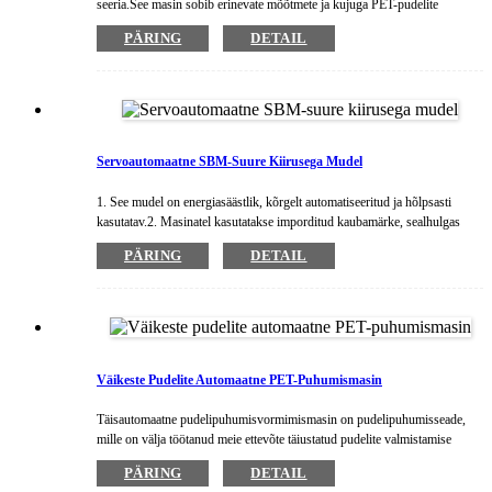
seeria.See masin sobib erinevate mõõtmete ja kujuga PET-pudelite
tootmiseks.Masina tööprotsessis kasutatakse kvaliteetset infrapunalambi
PÄRING
DETAIL
soojendamist, tugevat läbitungimist, ühtlast ja stabiilset pudeli eelvormi
kuumutamist.Masinat juhib imporditud õhusilinder: ei saasta ja madal
müratase.
Servoautomaatne SBM-Suure Kiirusega Mudel
1. See mudel on energiasäästlik, kõrgelt automatiseeritud ja hõlpsasti
kasutatav.2. Masinatel kasutatakse imporditud kaubamärke, sealhulgas
pneumaatilisi komponente, laagreid, elektriosi jne. 3. Masin on
PÄRING
DETAIL
servoajamiga, mis muudab tooriku positsioneerimise täpseks, kiireks ja
stabiilseks.4. Kinnitusseade on konstrueeritud servoajamiga,
energiasäästlikuks, stabiilseks ja tõhusaks ning müravabaks.5.
Kõrgsurvegaasi taaskasutusseadet saab projekteerida ja kasutada madala
rõhu liikumiseks.6.HMI koos PLC-ga muudab kasutamise lihtsaks ja
lihtsaks.
Väikeste Pudelite Automaatne PET-Puhumismasin
Täisautomaatne pudelipuhumisvormimismasin on pudelipuhumisseade,
mille on välja töötanud meie ettevõte täiustatud pudelite valmistamise
tehnoloogiaga. Sellel masinal on kõrge automatiseerituse tase, kõrge
PÄRING
DETAIL
intelligentsusaste, stabiilne ja usaldusväärne masina jõudlus, lihtne