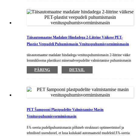
intelligentsus.5. Kõrgsurvegaasi taaskasutusseadet saab projekteerida ja
kasutada madala rõhu liikumiseks.6.HMI koos PLC-ga muudab
kasutamise lihtsaks ja lihtsaks
Täisautomaatne Madalate Hindadega 2-Liitrine Väikese PET-
Plastist Veepudeli Puhumismasin Venituspuhumisvormimismasin
täisautomaatne madalate hindadega venituspuhumismasin 2-liitrine väike
lemmiklooma plastikust mineraalveepudelite valmistamise puhumismasin
FA-seeria on stabiilne kaheastmeline allapuhutav venitusautomaatne
PÄRING
DETAIL
puhumismasin. Seda saab kasutada 4 õõnsusest kuni 12 õõnsuseni
kiirusega 1500 pudelid tunnis (750 ml plastpudelid), maksimaalne maht
2L plastpudel, mis sobib igat tüüpi gaseeritud joogipudelite,
vahujoogipudelite, puhta veepudelite, mineraalveepudelite, puuviljamahla
joogipudelite, kosmeetikapudelite, suure läbimõõduga pudelite
puhumiseks, kõrge temperatuuriga pudelid ja muud pakkepudelid.
PET Šampooni Plastpudelite Valmistamise Masin
Venituspuhumisvormimismasin
FA-seeria pudelipuhumismasin põhineb struktuuri optimeerimisel ja
tehnilistel uuendustel, et luua kulukaid automaatseid mudeleid.FA-seeria