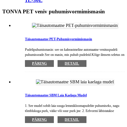
1L-30L
TONVA PET veniv puhumisvormimismasin
Täisautomaatne PET-Puhumisvormimismasin
Pudelipuhumismasin: see on kaheastmeline automaatne venituspudeli
puhumisseade.See on masin, mis puhub pudeleid.Kõige ilmsem seletus on
see, et see suudab teatud tehnoloogiliste vahenditega pudelitesse puhuda
PÄRING
DETAIL
plastosakesi (vedelikuks pehmendatud) või valmistatud pudeli embrüoid.
Täisautomaatne SBM Laia Kaelaga Mudel
1. See mudel sobib laia suuga lemmikloomapudelite puhumiseks, nagu
tõmblukuga purk, väike või suur purk jne. 2. Eelvormi läbistatakse
põhjalikult ning optimeeritud infrapunalampide abil soojendatakse seda
PÄRING
DETAIL
ühtlaselt ja stabiilselt.3.Masinat juhib imporditud õhusilinder:
vastupidavus, saastevaba ja madal müratase.4.Kõrge automatiseeritus ja