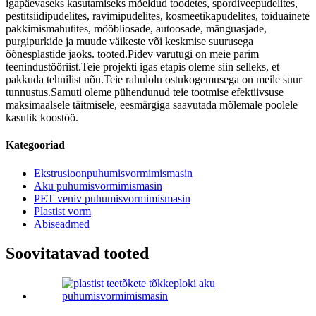
igapäevaseks kasutamiseks mõeldud toodetes, spordiveepudelites,
pestitsiidipudelites, ravimipudelites, kosmeetikapudelites, toiduainete
pakkimismahutites, mööbliosade, autoosade, mänguasjade,
purgipurkide ja muude väikeste või keskmise suurusega
õõnesplastide jaoks. tooted.Pidev varutugi on meie parim
teenindustööriist.Teie projekti igas etapis oleme siin selleks, et
pakkuda tehnilist nõu.Teie rahulolu ostukogemusega on meile suur
tunnustus.Samuti oleme pühendunud teie tootmise efektiivsuse
maksimaalsele täitmisele, eesmärgiga saavutada mõlemale poolele
kasulik koostöö.
Kategooriad
Ekstrusioonpuhumisvormimismasin
Aku puhumisvormimismasin
PET veniv puhumisvormimismasin
Plastist vorm
Abiseadmed
Soovitatavad tooted