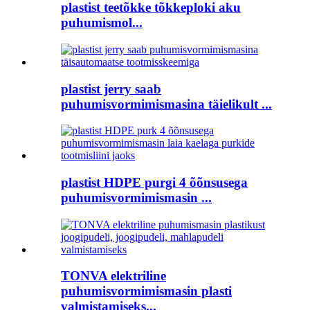
plastist teetõkke tõkkeploki aku
puhumismol...
plastist jerry saab
puhumisvormimismasina täielikult ...
plastist HDPE purgi 4 õõnsusega
puhumisvormimismasin ...
TONVA elektriline
puhumisvormimismasin plasti
valmistamiseks...