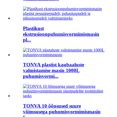
Plastikust
ekstrusioonpuhumisvormimismasin
pl...
TONVA plastist kaubaaluste
valmistamise masin 1000L
puhumisvormi...
TONVA 10 õõnsused suure
võimsusega puhumisvormimismasin