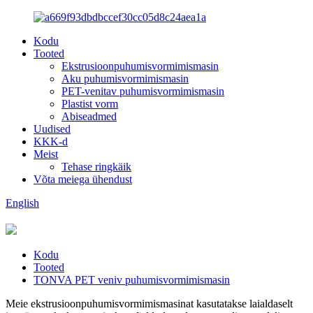
Kodu
Tooted
Ekstrusioonpuhumisvormimismasin
Aku puhumisvormimismasin
PET-venitav puhumisvormimismasin
Plastist vorm
Abiseadmed
Uudised
KKK-d
Meist
Tehase ringkäik
Võta meiega ühendust
English
Kodu
Tooted
TONVA PET veniv puhumisvormimismasin
Meie ekstrusioonpuhumisvormimismasinat kasutatakse laialdaselt