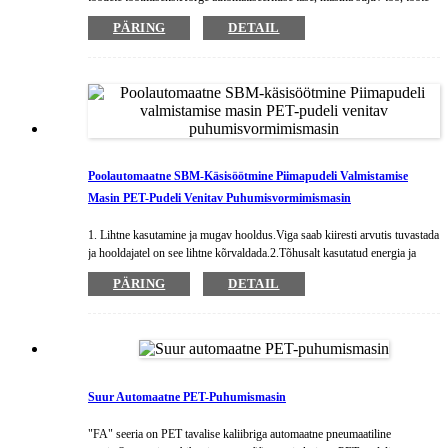
tootmisprotsess puhas ja tõhus.Toiming on intuitiivne ja selge, mugav ja
PÄRING
DETAIL
lihtne kasutada.Võtke kasutusele kuulsate kaubamärkide osad, saastevaba,
madala müratasemega, vastupidav ja kvaliteet.
Poolautomaatne SBM-Käsisöötmine Piimapudeli Valmistamise
Masin PET-Pudeli Venitav Puhumisvormimismasin
1. Lihtne kasutamine ja mugav hooldus.Viga saab kiiresti arvutis tuvastada
ja hooldajatel on see lihtne kõrvaldada.2.Tõhusalt kasutatud energia ja
kõrge valmimisaste ning selle kvaliteedi tagavad töökindel küttesüsteem-
PÄRING
DETAIL
infrapunalambid ja täpselt töödeldud vorm 3.Mehaaniline struktuur on
lihtne ja ruumi on vaja vähe.
Suur Automaatne PET-Puhumismasin
"FA" seeria on PET tavalise kaliibriga automaatne pneumaatiline