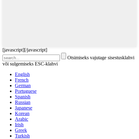
[javascript]
[/javascript]
Otsimiseks vajutage sisestusklahvi
või sulgemiseks ESC-klahvi
English
French
German
Portuguese
Spanish
Russian
Japanese
Korean
Arabic
Irish
Greek
Turkish