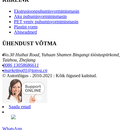
Ekstrusioonpuhumisvormimismasin
Aku puhumisvormimismasin
PET veniv puhumisvormimismasin
Plastist vorm
Abiseadmed
ÜHENDUST VÕTMA
No.30 Huihai Road, Yuhuan Shamen Bingangi tööstuspiirkond,
Taizhou, Zhejiang
0086 13058686611
marketing01@tonva.cn
© Autoriõigus - 2010-2021 : Kõik õigused kaitstud.
Saada email
WhatsApp