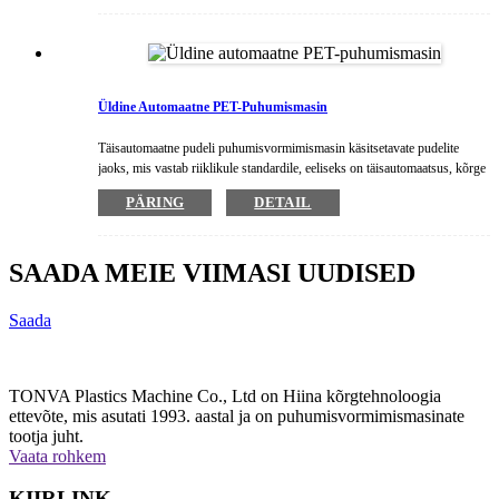
struktuur, kõrge tootmistõhusus, madal energiatarve, Toode ei ole
saastunud vahelüli ja muude omadustega, mis on kooskõlas riiklike
tervishoiustandarditega. Kasutatakse laialdaselt toiduainetes, jookides,
kosmeetikas, ravimikonteinerites ja muus tootmises.
Üldine Automaatne PET-Puhumismasin
Täisautomaatne pudeli puhumisvormimismasin käsitsetavate pudelite
jaoks, mis vastab riiklikule standardile, eeliseks on täisautomaatsus, kõrge
intelligentsus, stabiilne funktsioon, lihtne koostis, kõrge efektiivsus, madal
PÄRING
DETAIL
energiakulu ja tootmise ajal ei saastu. Masinat kasutatakse laialdaselt.
kasutatakse toiduainete, jookide, kosmeetika ja farmaatsia valdkonnas.
SAADA MEIE VIIMASI UUDISED
Saada
TONVA Plastics Machine Co., Ltd on Hiina kõrgtehnoloogia
ettevõte, mis asutati 1993. aastal ja on puhumisvormimismasinate
tootja juht.
Vaata rohkem
KIIRLINK