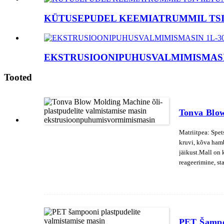
KÜTUSEPUDEL KEEMIATRUMMIL TSI
EKSTRUSIOONIPUHUSVALMIMISMASI
Tooted
Tonva Blow
Matriitpea: Spet
kruvi, kõva hamb
jäikust.Mall on
reageerimine, st
otsene manipulee
PET Šampoo