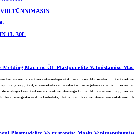
VIILTÜNNIMASIN
N 1L-30L
 Molding Machine Õli-Plastpudelite Valmistamise Ma
siaalne terasest ja keskmise etteandega ekstrusioonipea;Ekstruuder: võtke kasutu
apinnaga käigukast, et saavutada astmevaba kiiruse reguleerimine;Kinnitusseade: 
 kolme ribaga koos keskmise kinnitussüsteemiga Hüdrauliline süsteem: kogu süstee
abiilsem, energiatarve ilma kadudeta;Elektriline juhtimissüsteem: see võtab vastu 
rimine ja suur teave pardal.
ni Plastpudelite Valmistamise Masin Venituspuhumi