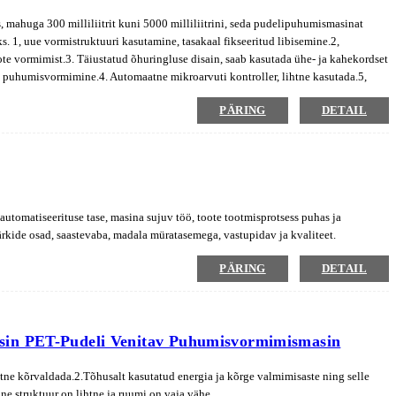
ahuga 300 milliliitrit kuni 5000 milliliitrini, seda pudelipuhumismasinat
. 1, uue vormistruktuuri kasutamine, tasakaal fikseeritud libisemine.2,
te vormimist.3. Täiustatud õhuringluse disain, saab kasutada ühe- ja kahekordset
 puhumisvormimine.4. Automaatne mikroarvuti kontroller, lihtne kasutada.5,
uundamise kiiruse reguleerimisega, et saavutada parim puhumistäpsus.
PÄRING
DETAIL
utomatiseerituse tase, masina sujuv töö, toote tootmisprotsess puhas ja
rkide osad, saastevaba, madala müratasemega, vastupidav ja kvaliteet.
PÄRING
DETAIL
sin PET-Pudeli Venitav Puhumisvormimismasin
htne kõrvaldada.2.Tõhusalt kasutatud energia ja kõrge valmimisaste ning selle
e struktuur on lihtne ja ruumi on vaja vähe.