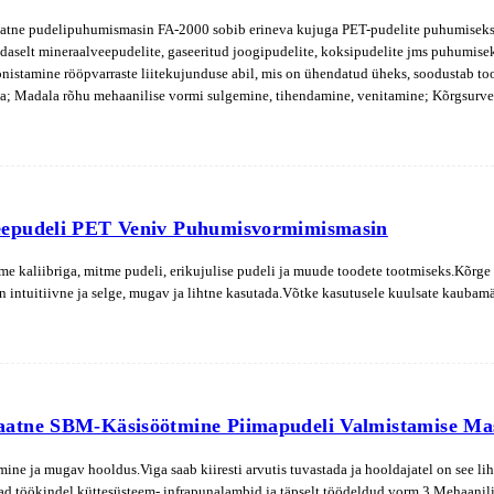
atne pudelipuhumismasin FA-2000 sobib erineva kujuga PET-pudelite puhumiseks, m
ldaselt mineraalveepudelite, gaseeritud joogipudelite, koksipudelite jms puhumiseks
nistamine rööpvarraste liitekujunduse abil, mis on ühendatud üheks, soodustab too
va; Madala rõhu mehaanilise vormi sulgemine, tihendamine, venitamine; Kõrgsurve
takse infrapunakiirgusega, juhitakse konstantse rõhu reguleerimisega, sageduse m
eepudeli PET Veniv Puhumisvormimismasin
e kaliibriga, mitme pudeli, erikujulise pudeli ja muude toodete tootmiseks.Kõrge a
 intuitiivne ja selge, mugav ja lihtne kasutada.Võtke kasutusele kuulsate kaubamä
aatne SBM-Käsisöötmine Piimapudeli Valmistamise Ma
mine ja mugav hooldus.Viga saab kiiresti arvutis tuvastada ja hooldajatel on see li
ad töökindel küttesüsteem- infrapunalambid ja täpselt töödeldud vorm 3.Mehaanilin