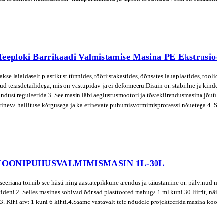
 Teeploki Barrikaadi Valmistamise Masina PE Ekstru
takse laialdaselt plastikust tünnides, tööriistakastides, õõnsates lauaplaatides, to
ud terasdetailidega, mis on vastupidav ja ei deformeeru.Disain on stabiilne ja kind
ndust reguleerida.3. See masin läbi aeglustusmootori ja tõstekiirendusmasina jõuü
ineva hallituse kõrgusega ja ka erinevate puhumisvormimisprotsessi nõuetega.4. S
IOONIPUHUSVALMIMISMASIN 1L-30L
seeriana toimib see hästi ning aastatepikkune arendus ja täiustamine on pälvinud
deni.2. Selles masinas sobivad õõnsad plasttooted mahuga 1 ml kuni 30 liitrit, nä
.3. Kihi arv: 1 kuni 6 kihti.4.Saame vastavalt teie nõudele projekteerida masina koo