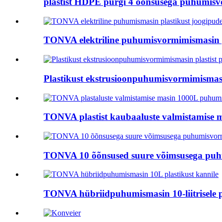
plastist HDPE purgi 4 õõnsusega puhumisv
TONVA elektriline puhumisvormimismasin pl
Plastikust ekstrusioonpuhumisvormimismasi
TONVA plastist kaubaaluste valmistamise 
TONVA 10 õõnsused suure võimsusega puhu
TONVA hübriidpuhumismasin 10-liitrisele pl