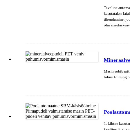
Tavaline automa
kasutatakse laia
tihendamine, joo
õhu sisselaskea
toorikut kuumuta
Mineraalv
Masin sobib mitm
tõhus.Toiming on
Poolautom
1. Lihtne kasuta
kvaliteedi tagav