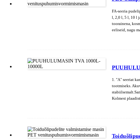
FA-seeria pudeli
l, 2,0 l, 5 l, 1
toorainena, kos
eeliseid, nagu m
juhtimissüsteem,
kasutamine;2. La
kuivatuskäigu ko
korral lülitub p
puhumise ja tege
PUUHULUM
automaatne kahel
eelised on madal
1. "A" seeriat k
tootmiseks. Akuv
stabiilsemalt.Sam
Kolmest plaadist
avamine ja sulge
Toiduõlipu