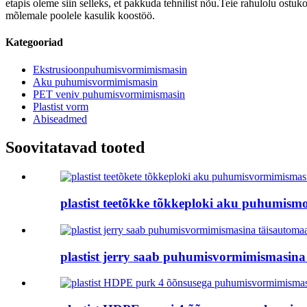
etapis oleme siin selleks, et pakkuda tehnilist nõu.Teie rahulolu os
mõlemale poolele kasulik koostöö.
Kategooriad
Ekstrusioonpuhumisvormimismasin
Aku puhumisvormimismasin
PET veniv puhumisvormimismasin
Plastist vorm
Abiseadmed
Soovitatavad tooted
plastist teetõkke tõkkeploki aku puhumismol
plastist jerry saab puhumisvormimismasina tä