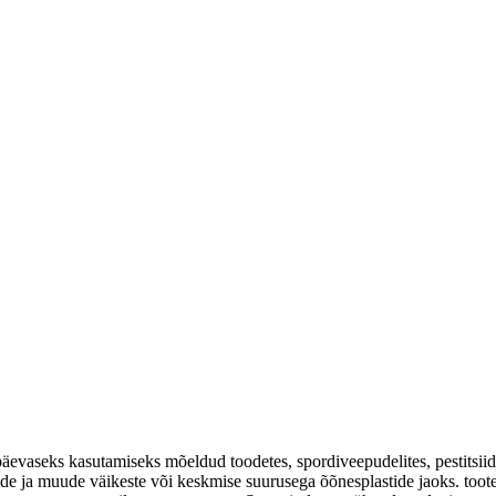
evaseks kasutamiseks mõeldud toodetes, spordiveepudelites, pestitsiidip
 ja muude väikeste või keskmise suurusega õõnesplastide jaoks. tooted