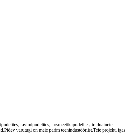
udelites, ravimipudelites, kosmeetikapudelites, toiduainete
.Pidev varutugi on meie parim teenindustööriist.Teie projekti igas