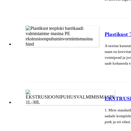
Plastikust
A-seeriat kasuta
raam on keevitat
vormipead ja joo
saab kohaneda er
EKSTRUS
1. Meie standard
sadade komplekti
purk ja nii edasi