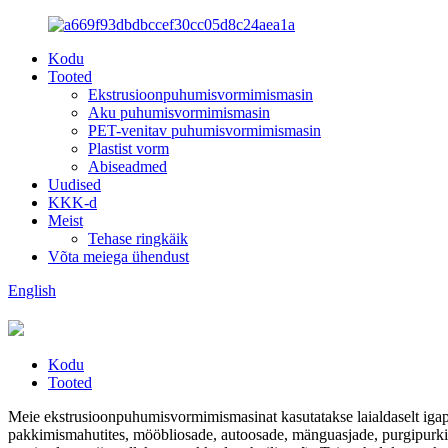
Kodu
Tooted
Ekstrusioonpuhumisvormimismasin
Aku puhumisvormimismasin
PET-venitav puhumisvormimismasin
Plastist vorm
Abiseadmed
Uudised
KKK-d
Meist
Tehase ringkäik
Võta meiega ühendust
English
Kodu
Tooted
Meie ekstrusioonpuhumisvormimismasinat kasutatakse laialdaselt igapä
pakkimismahutites, mööbliosade, autoosade, mänguasjade, purgipurkide