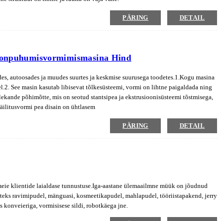
PÄRING
DETAIL
sioonpuhumisvormimismasina Hind
olides, autoosades ja muudes suurtes ja keskmise suurusega toodetes.1.Kogu masina
el.2. See masin kasutab libisevat tõlkesüsteemi, vormi on lihtne paigaldada ning
lekande põhimõtte, mis on seotud stantsipea ja ekstrusioonisüsteemi tõstmisega,
äilitusvormi pea disain on ühtlasem
PÄRING
DETAIL
 meie klientide laialdase tunnustuse.Iga-aastane ülemaailmne müük on jõudnud
iteks ravimipudel, mänguasi, kosmeetikapudel, mahlapudel, tööriistapakend, jerry
s konveieriga, vormisisese sildi, robotkäega jne.