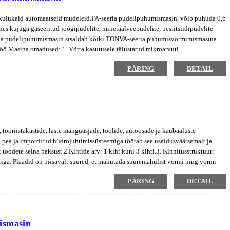
ua kulukaid automaatseid mudeleid.FA-seeria pudelipuhumismasin, võib puhuda 0,6
ahes kujuga gaseeritud joogipudelite, mineraalveepudelite, pestitsiidipudelite
eria pudelipuhumismasin sisaldab kõiki TONVA-seeria puhumisvormimismasina
e töö.Masina omadused: 1. Võtta kasutusele täiustatud mikroarvuti
oriku pöörlemissoojuse, orbiidi pöörde, ühtlase kuumutamise, kiire ja töökindel
PÄRING
DETAIL
i, et need sobiksid erinevate konstruktsioonide tooriku kuumutamisega ning
e;4.Igal mehaanilisel toimingul on turvaline iselukustuv seade, protsessi rikke
silinder;6. Gaasitee disain jagab tegevuse ja puhumise kolmeks osaks, et vastata
boolset varrast ning kinnitusjõud on tugev;8. töömeetodil on käsitsi,
 gaasitee selgeks;10. Tootmisprotsess on täielikult automatiseeritud, mille
i.
 tööriistakastide, laste mänguasjade, toolide, autoosade ja kaubaaluste
 pea ja imporditud hüdrojuhtimissüsteemiga töötab see usaldusväärsemalt ja
 toodete seina paksust.2.Kihtide arv: 1 kiht kuni 3 kihti.3. Kinnitusstruktuur:
ga. Plaadid on piisavalt suured, et mahutada suuremahulist vormi ning vormi
PÄRING
DETAIL
ismasin