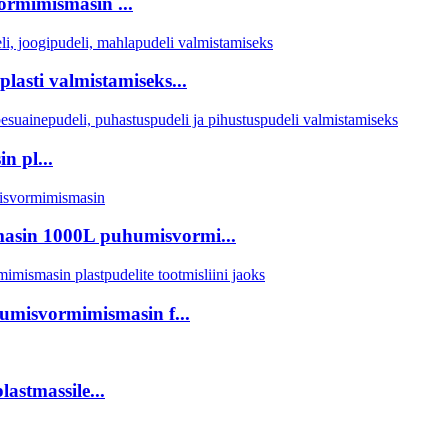
ormimismasin ...
asti valmistamiseks...
n pl...
masin 1000L puhumisvormi...
misvormimismasin f...
astmassile...