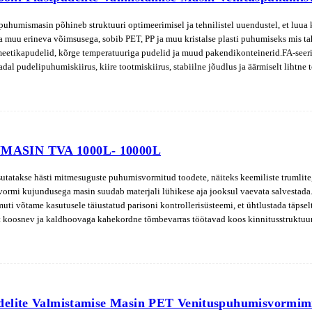
puhumismasin põhineb struktuuri optimeerimisel ja tehnilistel uuendustel, et lu
0 l ja muu erineva võimsusega, sobib PET, PP ja muu kristalse plasti puhumiseks mis t
meetikapudelid, kõrge temperatuuriga pudelid ja muud pakendikonteinerid.FA-se
adal pudelipuhumiskiirus, kiire tootmiskiirus, stabiilne jõudlus ja äärmiselt lihtn
 stabiilne jõudlus;2. infrapunalambi soojendamise, tugeva läbitungimise, pudeli to
mbi toru ja peegeldusplaadi laiust ja kõrgust küttepiirkonnas saab reguleerida ni
nstantse temperatuuri tagamiseks on olemas automaatne temperatuuri tühjendussead
rogramm automaatselt ohutusse olekusse;5. Iga tegevust juhib madala müratasemega 
vuse erinevatele rõhunõuetele;7. Vormi lukustamiseks kasutage kõrgsurvet ja hüper
ASIN TVA 1000L- 10000L
 viisil;9.turvaline ja usaldusväärne ainulaadne klapi asendi disain, kuid muudab ka
ad investeeringud, kõrge efektiivsus, mugav töö, lihtne hooldus, ohutus ja nii edas
asutatakse hästi mitmesuguste puhumisvormitud toodete, näiteks keemiliste trumlite,
ormi kujundusega masin suudab materjali lühikese aja jooksul vaevata salvestada.
uti võtame kasutusele täiustatud parisoni kontrollerisüsteemi, et ühtlustada täpselt
 koosnev ja kaldhoovaga kahekordne tõmbevarras töötavad koos kinnitusstruktuuri
mine toimib stabiilselt.Veelgi olulisem on see, et deformatsioon ei ilmne kuidagi.
delite Valmistamise Masin PET Venituspuhumisvormim