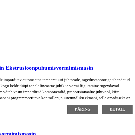
sin Ekstrusioonpuhumisvormimismasin
sele imporditav automaatne temperatuuri juhtseade, sagedusmootoriga ühendatud
kogu keldritüüpi topelt lineaarne juhik ja vormi liigutamine tugevdavad
m võtab vastu imporditud komponendid, proportsionaalne juhtvool, kiire
Jaapani programmeeritava kontrolleri, puutetundliku ekraani, selle omaduseks on
PÄRING
DETAIL
svormimismasin